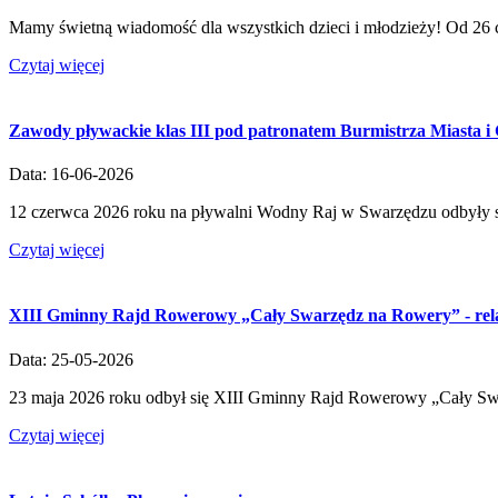
Mamy świetną wiadomość dla wszystkich dzieci i młodzieży! Od 26 
Czytaj więcej
Zawody pływackie klas III pod patronatem Burmistrza Miasta 
Data: 16-06-2026
12 czerwca 2026 roku na pływalni Wodny Raj w Swarzędzu odbyły si
Czytaj więcej
XIII Gminny Rajd Rowerowy „Cały Swarzędz na Rowery” - rel
Data: 25-05-2026
23 maja 2026 roku odbył się XIII Gminny Rajd Rowerowy „Cały Swa
Czytaj więcej