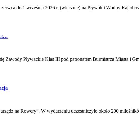
czerwca do 1 września 2026 r. (włącznie) na Pływalni Wodny Raj obo
i G…
ę Zawody Pływackie Klas III pod patronatem Burmistrza Miasta i Gm
acja
rzędz na Rowery”. W wydarzeniu uczestniczyło około 200 miłośników 