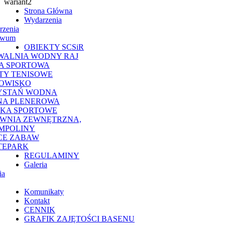
Strona Główna
Wydarzenia
rzenia
iwum
OBIEKTY SCSiR
WALNIA WODNY RAJ
A SPORTOWA
TY TENISOWE
OWISKO
YSTAŃ WODNA
NA PLENEROWA
SKA SPORTOWE
OWNIA ZEWNĘTRZNA,
MPOLINY
CE ZABAW
TEPARK
REGULAMINY
Galeria
ia
Komunikaty
Kontakt
CENNIK
GRAFIK ZAJĘTOŚCI BASENU