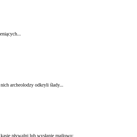
eniących...
ich archeolodzy odkryli ślady...
 kasie pływalni lub wysłanie mailowo: