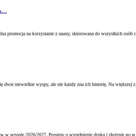
ac…
alna promocja na korzystanie z sauny, skierowana do wszystkich osób c
dwie niewielkie wyspy, ale nie każdy zna ich historię. Na większej z n
ów w sezonie 2026/2027. Prosimy o wypełnienie druku i złożenie go w