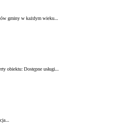
ńców gminy w każdym wieku...
ty obiektu: Dostępne usługi...
ja...