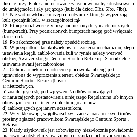
ilości graczy. Kule są numerowane waga powinna być dostosowana
do umiejętności i siły grającego (kule dla dzieci 5Ibs, 6Ibs, 7Ibs).
17. Nie wolno wkładać niczego do otworu z którego wyjeżdżają
kule (podajnik kul), w szczególności rąk.
18. Istnieje możliwość gry przy podniesionych rynnach bocznych
(bumperach). Przy podniesionych bumperach mogą grać wyłącznie
dzieci do lat 12.
19. Po zakończonej grze należy opuścić rozbieg.
20. W przypadku jakichkolwiek awarii: zacięcia mechanizmu, złego
ustawienia kręgli, zablokowania kuli w rynnie należy wezwać
obsługę Swarzędzkiego Centrum Sportu i Rekreacji. Samodzielne
usuwanie awarii jest zabronione.
21. Ochrona obiektu na polecenie pracownika obsługi jest
uprawniona do wyproszenia z terenu obiektu Swarzędzkiego
Centrum Sportu i Rekreacji osób:
a) nietrzeźwych,
b) znajdujących się pod wpływem środków odurzających,
c) naruszających postanowienia niniejszego Regulaminu lub innych
obowiązujących na terenie obiektu regulaminów
d) zakłócających grę innym uczestnikom.
22. Wszelkie uwagi, wątpliwości związane z pracą maszyn i torów
prosimy zgłaszać pracownikom Swarzędzkiego Centrum Sportu i
Rekreacji.
23. Każdy użytkownik jest zobowiązany niezwłocznie powiadomić
pracownika obsługi o zauważonych uszkodzeniach urządzeń oraz