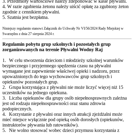
3. Przedmioty wartościowe należy zdeponować w kasie pływalni.
4. W razie zgubienia żetonu należy uiścić opłatę za zgubiony żeton
zgodnie z cennikiem pływalni.
5. Szatnia jest bezpłatna.
Niniejszy regulamin stanowi Załącznik do Uchwały Nr VI/56/2024 Rady Miejskiej w
Swarzędzu z dnia 27 sierpnia 2024 r.
Regulamin pobytu grup szkolnych i pozostałych grup
zorganizowanych na terenie Pływalni Wodny Raj
1.
W celu stworzenia dzieciom i młodzieży szkolnej warunków
bezpiecznego i przyjemnego spędzenia czasu na pływalni
wymagane jest zapewnienie właściwej opieki i nadzoru, przez
upoważnionych do tego wychowawców grup szkolnych i
opiekunów pozostałych grup.
2.
Grupa korzystająca z pływalni nie może liczyć więcej niż 15
uczestników na jednego opiekuna.
3.
Liczba opiekunów dla grupy osób niepełnosprawnych zależna
jest od rodzaju niepełnosprawności oraz stanu zdrowia
podopiecznych.
4.
Korzystanie z pływalni oraz innych atrakcji zjeżdżalni może
mieć miejsce wyłącznie pod opieką osób dorosłych (opiekunów,
instruktorów pływania lub ratowników).
5.
Nie wolno stosować wobec dzieci przymusu korzystania z