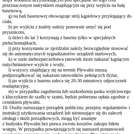
przeznaczonym natryskiem znajdującym się przy wejściu na halę
basenową,
g) na hali basenowej obowiązuje strój kąpielowy przylegający do
ciała,
h) po wyjściu z toalety należy ponownie umyć się pod
prysznicem,
i) dzieci do lat 3 korzystają z basenu tylko w specjalnych
pieluchomajtkach,
j) przy korzystaniu ze zjeżdżalni należy bezwzględnie stosować
się do automatycznych sygnalizatorów urządzeń startowych,
k) w razie niebezpieczeństwa ratownik może nakazać kąpiącym
natychmiastowe wyjście z wody,
l) wszyscy znajdujący się na terenie Pływalni muszą
podporządkować się nakazom ratowników pełniących dyżur,
ł) po wyjściu z basenu zaleca się 20-30 minutowy odpoczynek
readaptacyjny,
m) w przypadku zagubienia lub uszkodzenia paska wejściowego
z kluczykiem do szafki w szatni, będzie pobierana opłata zgodnie z
cennikiem pływalni.
10. Osoby naruszające porządek publiczny, przepisy regulaminów i
instrukcji użytkowania urządzeń lub niestosujące się do zaleceń
obsługi i służb porządkowych, mogą być usunięte
z budynku Pływalni bez prawa zwrotu kosztów zakupu biletu
wstępu. W przypadku powtarzających się naruszeń postanowień