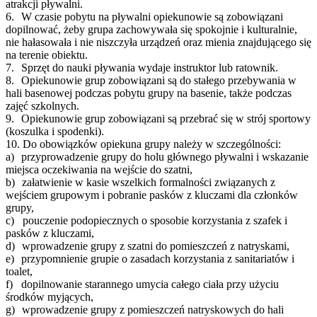
atrakcji pływalni.
6.
W czasie pobytu na pływalni opiekunowie są zobowiązani
dopilnować, żeby grupa zachowywała się spokojnie i kulturalnie,
nie hałasowała i nie niszczyła urządzeń oraz mienia znajdującego się
na terenie obiektu.
7.
Sprzęt do nauki pływania wydaje instruktor lub ratownik.
8.
Opiekunowie grup zobowiązani są do stałego przebywania w
hali basenowej podczas pobytu grupy na basenie, także podczas
zajęć szkolnych.
9.
Opiekunowie grup zobowiązani są przebrać się w strój sportowy
(koszulka i spodenki).
10.
Do obowiązków opiekuna grupy należy w szczególności:
a)
przyprowadzenie grupy do holu głównego pływalni i wskazanie
miejsca oczekiwania na wejście do szatni,
b)
załatwienie w kasie wszelkich formalności związanych z
wejściem grupowym i pobranie pasków z kluczami dla członków
grupy,
c)
pouczenie podopiecznych o sposobie korzystania z szafek i
pasków z kluczami,
d)
wprowadzenie grupy z szatni do pomieszczeń z natryskami,
e)
przypomnienie grupie o zasadach korzystania z sanitariatów i
toalet,
f)
dopilnowanie starannego umycia całego ciała przy użyciu
środków myjących,
g)
wprowadzenie grupy z pomieszczeń natryskowych do hali