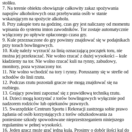
stoliku.
7. Na terenie obiektu obowiązuje całkowity zakaz spożywania
napojów alkoholowych oraz przebywania osób w stanie
wskazującym na spożycie alkoholu.
8. Przy zakupie toru na godzinę, czas gry jest naliczany od momentu
wpisania do systemu imion zawodników. Tor zostaje automatycznie
wyłączony po upływie opłaconego czasu gry.
9. Kule przeznaczone do gry powinny znajdować się w podajnikach
przy torach bowlingowych.
10. Kulę należy wyrzucić za linią oznaczającą początek toru, nie
można jej przekraczać. Nie wolno rzucać z dużej wysokości – kule
kładziemy na tor. Nie wolno rzucać kuli na rynny, zabudowy,
monitory, poza wyznaczony tor.
11. Nie wolno wchodzić na tory i rynny. Poruszamy się w strefie od
schodów do linii rzutu.
12. Podczas rzutu pozostali gracze nie mogą znajdować się na
rozbiegu.
13. Grający powinni zapoznać się z prawidłową techniką rzutu.
14. Dzieci mogą korzystać z torów bowlingowych wyłącznie pod
nadzorem rodziców lub opiekunów prawnych.
15. Swarzędzkie Centrum Sportu i Rekreacji zastrzega sobie prawo
żądania od osób korzystających z torów odszkodowania za
poniesione szkody spowodowane nieprzestrzeganiem niniejszego
regulaminu w pełnej wysokości.
16. Jeden gracz może grać jedną kulą. Prosimy o dobór ilości kul do