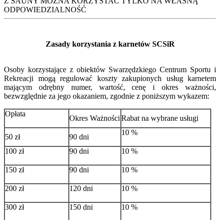
Z SAUNY MOŻNA KORZYSTAĆ TYLKO NA WŁASNĄ
ODPOWIEDZIALNOŚĆ
Zasady korzystania z karnetów SCSiR
Osoby korzystające z obiektów Swarzędzkiego Centrum Sportu i
Rekreacji mogą regulować koszty zakupionych usług karnetem
mającym odrębny numer, wartość, cenę i okres ważności,
bezwzględnie za jego okazaniem, zgodnie z poniższym wykazem:
Opłata
Okres Ważności
Rabat na wybrane usługi
10 %
50 zł
90 dni
100 zł
90 dni
10 %
150 zł
90 dni
10 %
200 zł
120 dni
10 %
300 zł
150 dni
10 %