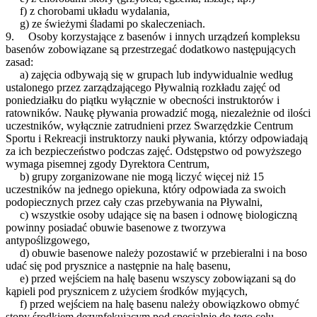
f) z chorobami układu wydalania,
g) ze świeżymi śladami po skaleczeniach.
9. Osoby korzystające z basenów i innych urządzeń kompleksu
basenów zobowiązane są przestrzegać dodatkowo następujących
zasad:
a) zajęcia odbywają się w grupach lub indywidualnie według
ustalonego przez zarządzającego Pływalnią rozkładu zajęć od
poniedziałku do piątku wyłącznie w obecności instruktorów i
ratowników. Naukę pływania prowadzić mogą, niezależnie od ilości
uczestników, wyłącznie zatrudnieni przez Swarzędzkie Centrum
Sportu i Rekreacji instruktorzy nauki pływania, którzy odpowiadają
za ich bezpieczeństwo podczas zajęć. Odstępstwo od powyższego
wymaga pisemnej zgody Dyrektora Centrum,
b) grupy zorganizowane nie mogą liczyć więcej niż 15
uczestników na jednego opiekuna, który odpowiada za swoich
podopiecznych przez cały czas przebywania na Pływalni,
c) wszystkie osoby udające się na basen i odnowę biologiczną
powinny posiadać obuwie basenowe z tworzywa
antypoślizgowego,
d) obuwie basenowe należy pozostawić w przebieralni i na boso
udać się pod prysznice a następnie na halę basenu,
e) przed wejściem na halę basenu wszyscy zobowiązani są do
kąpieli pod prysznicem z użyciem środków myjących,
f) przed wejściem na halę basenu należy obowiązkowo obmyć
stopy środkiem dezynfekującym pod specjalnie do tego celu