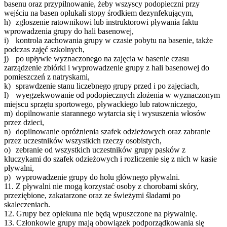
basenu oraz przypilnowanie, żeby wszyscy podopieczni przy
wejściu na basen opłukali stopy środkiem dezynfekującym,
h)
zgłoszenie ratownikowi lub instruktorowi pływania faktu
wprowadzenia grupy do hali basenowej,
i)
kontrola zachowania grupy w czasie pobytu na basenie, także
podczas zajęć szkolnych,
j)
po upływie wyznaczonego na zajęcia w basenie czasu
zarządzenie zbiórki i wyprowadzenie grupy z hali basenowej do
pomieszczeń z natryskami,
k)
sprawdzenie stanu liczebnego grupy przed i po zajęciach,
l)
wyegzekwowanie od podopiecznych złożenia w wyznaczonym
miejscu sprzętu sportowego, pływackiego lub ratowniczego,
m)
dopilnowanie starannego wytarcia się i wysuszenia włosów
przez dzieci,
n)
dopilnowanie opróżnienia szafek odzieżowych oraz zabranie
przez uczestników wszystkich rzeczy osobistych,
o)
zebranie od wszystkich uczestników grupy pasków z
kluczykami do szafek odzieżowych i rozliczenie się z nich w kasie
pływalni,
p)
wyprowadzenie grupy do holu głównego pływalni.
11.
Z pływalni nie mogą korzystać osoby z chorobami skóry,
przeziębione, zakatarzone oraz ze świeżymi śladami po
skaleczeniach.
12.
Grupy bez opiekuna nie będą wpuszczone na pływalnię.
13.
Członkowie grupy mają obowiązek podporządkowania się