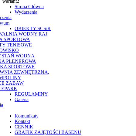
Strona Główna
Wydarzenia
rzenia
iwum
OBIEKTY SCSiR
WALNIA WODNY RAJ
A SPORTOWA
TY TENISOWE
OWISKO
YSTAŃ WODNA
NA PLENEROWA
SKA SPORTOWE
OWNIA ZEWNĘTRZNA,
MPOLINY
CE ZABAW
TEPARK
REGULAMINY
Galeria
ia
Komunikaty
Kontakt
CENNIK
GRAFIK ZAJĘTOŚCI BASENU