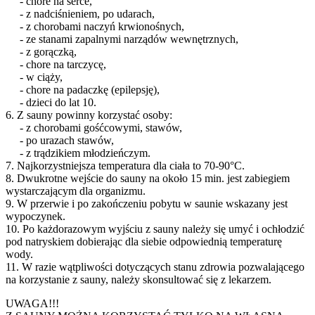
- chore na serce,
- z nadciśnieniem, po udarach,
- z chorobami naczyń krwionośnych,
- ze stanami zapalnymi narządów wewnętrznych,
- z gorączką,
- chore na tarczycę,
- w ciąży,
- chore na padaczkę (epilepsję),
- dzieci do lat 10.
6. Z sauny powinny korzystać osoby:
- z chorobami gośćcowymi, stawów,
- po urazach stawów,
- z trądzikiem młodzieńczym.
7. Najkorzystniejsza temperatura dla ciała to 70-90°C.
8. Dwukrotne wejście do sauny na około 15 min. jest zabiegiem
wystarczającym dla organizmu.
9. W przerwie i po zakończeniu pobytu w saunie wskazany jest
wypoczynek.
10. Po każdorazowym wyjściu z sauny należy się umyć i ochłodzić
pod natryskiem dobierając dla siebie odpowiednią temperaturę
wody.
11. W razie wątpliwości dotyczących stanu zdrowia pozwalającego
na korzystanie z sauny, należy skonsultować się z lekarzem.
UWAGA!!!