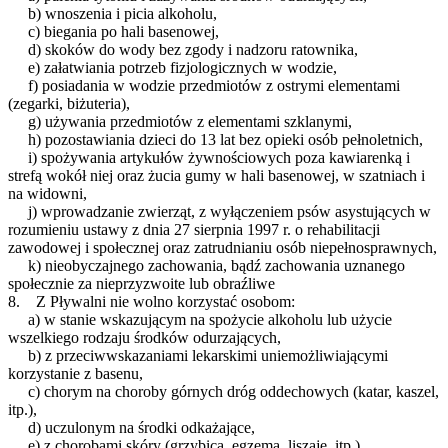
b) wnoszenia i picia alkoholu,
c) biegania po hali basenowej,
d) skoków do wody bez zgody i nadzoru ratownika,
e) załatwiania potrzeb fizjologicznych w wodzie,
f) posiadania w wodzie przedmiotów z ostrymi elementami
(zegarki, biżuteria),
g) używania przedmiotów z elementami szklanymi,
h) pozostawiania dzieci do 13 lat bez opieki osób pełnoletnich,
i) spożywania artykułów żywnościowych poza kawiarenką i
strefą wokół niej oraz żucia gumy w hali basenowej, w szatniach i
na widowni,
j) wprowadzanie zwierząt, z wyłączeniem psów asystujących w
rozumieniu ustawy z dnia 27 sierpnia 1997 r. o rehabilitacji
zawodowej i społecznej oraz zatrudnianiu osób niepełnosprawnych,
k) nieobyczajnego zachowania, bądź zachowania uznanego
społecznie za nieprzyzwoite lub obraźliwe
8. Z Pływalni nie wolno korzystać osobom:
a) w stanie wskazującym na spożycie alkoholu lub użycie
wszelkiego rodzaju środków odurzających,
b) z przeciwwskazaniami lekarskimi uniemożliwiającymi
korzystanie z basenu,
c) chorym na choroby górnych dróg oddechowych (katar, kaszel,
itp.),
d) uczulonym na środki odkażające,
e) z chorobami skóry (grzybica, egzema, liszaje, itp.)