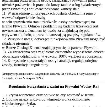
regulaminu przez te same osoby, zarządzający Pływalnią może
również pozbawić ich prawa do korzystania z usług świadczonych
przez Pływalnię i anulować posiadane karnety stałe.
11. W uzasadnionych przypadkach obsługa obiektu ma prawo
wezwać odpowiednie służby
w celu sprawdzenia stanu trzeźwości osoby przebywającej na
terenie Pływalni. Odmowa poddaniu się badaniu trzeźwości jest
równoznaczna z uznaniem tej osoby za znajdującą się pod
wpływem alkoholu, a przez to naruszającą przepisy regulaminów.
12. Wszystkie uwagi dotyczące funkcjonowania Pływalni mogą być
składane pisemnie
w Biurze Obsługi Klienta znajdującym się na parterze Pływalni.
13. Za zniszczenia oraz zagubienie elementów wyposażenia obiektu
obowiązuje odpłatność w wysokości 100% wartości wyposażenia.
14. Korzystanie z pozostałych usług i atrakcji, regulują odrębne
zasady, instrukcje i regulaminy.
Niniejszy regulamin stanowi Załącznik do Uchwały Nr VI/55/2024 Rady Miejskiej w
Swarzędzu z dnia 27 sierpnia 2024 r.
Regulamin korzystania z szatni na Pływalni Wodny Raj
1. Okrycia wierzchnie oraz obuwie należy zostawić w szatni.
2. Obuwie należy włożyć do własnego worka ochronnego
wielokrotnego użytku.