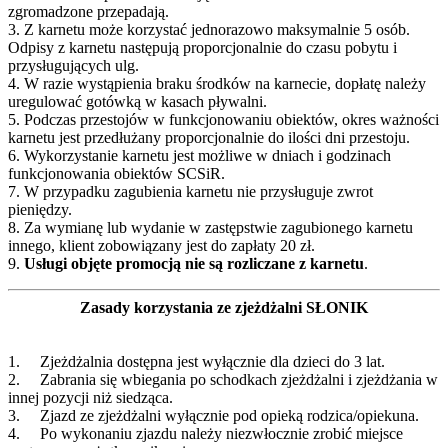
zgromadzone przepadają.
3. Z karnetu może korzystać jednorazowo maksymalnie 5 osób.
Odpisy z karnetu następują proporcjonalnie do czasu pobytu i
przysługujących ulg.
4. W razie wystąpienia braku środków na karnecie, dopłatę należy
uregulować gotówką w kasach pływalni.
5. Podczas przestojów w funkcjonowaniu obiektów, okres ważności
karnetu jest przedłużany proporcjonalnie do ilości dni przestoju.
6. Wykorzystanie karnetu jest możliwe w dniach i godzinach
funkcjonowania obiektów SCSiR.
7. W przypadku zagubienia karnetu nie przysługuje zwrot
pieniędzy.
8. Za wymianę lub wydanie w zastępstwie zagubionego karnetu
innego, klient zobowiązany jest do zapłaty 20 zł.
9.
Usługi objęte promocją nie są rozliczane z karnetu
.
Zasady korzystania ze zjeżdżalni SŁONIK
1. Zjeżdżalnia dostępna jest wyłącznie dla dzieci do 3 lat.
2. Zabrania się wbiegania po schodkach zjeżdżalni i zjeżdżania w
innej pozycji niż siedząca.
3. Zjazd ze zjeżdżalni wyłącznie pod opieką rodzica/opiekuna.
4. Po wykonaniu zjazdu należy niezwłocznie zrobić miejsce