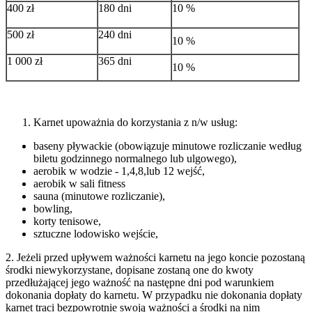
400 zł
180 dni
10 %
500 zł
240 dni
10 %
1 000 zł
365 dni
10 %
Karnet upoważnia do korzystania z n/w usług:
baseny pływackie (obowiązuje minutowe rozliczanie według
biletu godzinnego normalnego lub ulgowego),
aerobik w wodzie - 1,4,8,lub 12 wejść,
aerobik w sali fitness
sauna (minutowe rozliczanie),
bowling,
korty tenisowe,
sztuczne lodowisko wejście,
2. Jeżeli przed upływem ważności karnetu na jego koncie pozostaną
środki niewykorzystane, dopisane zostaną one do kwoty
przedłużającej jego ważność na następne dni pod warunkiem
dokonania dopłaty do karnetu. W przypadku nie dokonania dopłaty
karnet traci bezpowrotnie swoją ważności a środki na nim