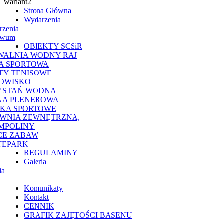
Strona Główna
Wydarzenia
rzenia
iwum
OBIEKTY SCSiR
WALNIA WODNY RAJ
A SPORTOWA
TY TENISOWE
OWISKO
YSTAŃ WODNA
NA PLENEROWA
SKA SPORTOWE
OWNIA ZEWNĘTRZNA,
MPOLINY
CE ZABAW
TEPARK
REGULAMINY
Galeria
ia
Komunikaty
Kontakt
CENNIK
GRAFIK ZAJĘTOŚCI BASENU