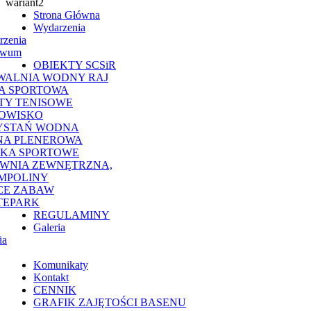
Strona Główna
Wydarzenia
rzenia
iwum
OBIEKTY SCSiR
WALNIA WODNY RAJ
A SPORTOWA
TY TENISOWE
OWISKO
YSTAŃ WODNA
NA PLENEROWA
SKA SPORTOWE
OWNIA ZEWNĘTRZNA,
MPOLINY
CE ZABAW
TEPARK
REGULAMINY
Galeria
ia
Komunikaty
Kontakt
CENNIK
GRAFIK ZAJĘTOŚCI BASENU