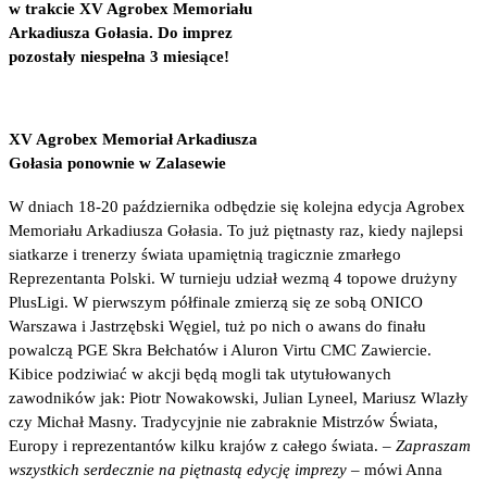
w trakcie XV Agrobex Memoriału
Arkadiusza Gołasia. Do imprez
pozostały niespełna 3 miesiące!
XV Agrobex Memoriał Arkadiusza
Gołasia ponownie w Zalasewie
W dniach 18-20 października odbędzie się kolejna edycja Agrobex
Memoriału Arkadiusza Gołasia. To już piętnasty raz, kiedy najlepsi
siatkarze i trenerzy świata upamiętnią tragicznie zmarłego
Reprezentanta Polski. W turnieju udział wezmą 4 topowe drużyny
PlusLigi. W pierwszym półfinale zmierzą się ze sobą ONICO
Warszawa i Jastrzębski Węgiel, tuż po nich o awans do finału
powalczą PGE Skra Bełchatów i Aluron Virtu CMC Zawiercie.
Kibice podziwiać w akcji będą mogli tak utytułowanych
zawodników jak: Piotr Nowakowski, Julian Lyneel, Mariusz Wlazły
czy Michał Masny. Tradycyjnie nie zabraknie Mistrzów Świata,
Europy i reprezentantów kilku krajów z całego świata. –
Zapraszam
wszystkich serdecznie na piętnastą edycję imprezy –
mówi Anna