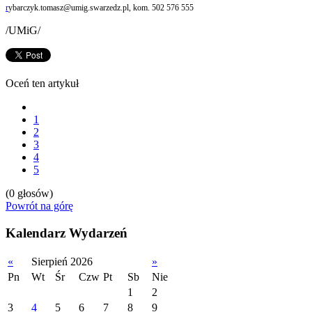
r
ybarczyk.tomasz@umig.swarzedz.pl
, kom. 502 576 555
/UMiG/
Oceń ten artykuł
1
2
3
4
5
(0 głosów)
Powrót na górę
Kalendarz Wydarzeń
«
Sierpień 2026
»
Pn
Wt
Śr
Czw
Pt
Sb
Nie
1
2
3
4
5
6
7
8
9