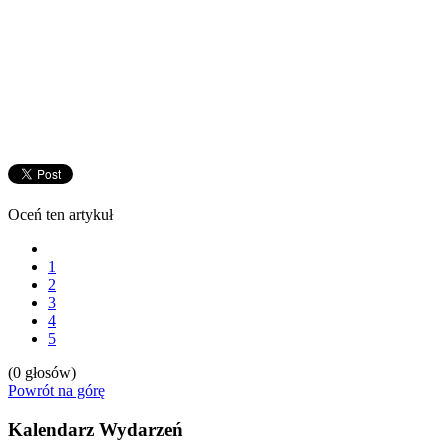
Oceń ten artykuł
1
2
3
4
5
(0 głosów)
Powrót na górę
Kalendarz Wydarzeń