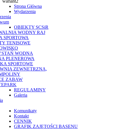
Strona Główna
Wydarzenia
rzenia
iwum
OBIEKTY SCSiR
WALNIA WODNY RAJ
A SPORTOWA
TY TENISOWE
OWISKO
YSTAŃ WODNA
NA PLENEROWA
SKA SPORTOWE
OWNIA ZEWNĘTRZNA,
MPOLINY
CE ZABAW
TEPARK
REGULAMINY
Galeria
ia
Komunikaty
Kontakt
CENNIK
GRAFIK ZAJĘTOŚCI BASENU