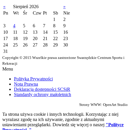
«
Sierpień 2026
»
Pn
Wt
Śr
Czw
Pt
Sb
Nie
1
2
3
4
5
6
7
8
9
10
11
12
13
14
15
16
17
18
19
20
21
22
23
24
25
26
27
28
29
30
31
Copyright © 2015 Wszelkie prawa zastrzeżone Swarzędzkie Centrum Sportu i
Rekreacji
Menu
Polityka Prywatności
Nota Prawna
Deklaracja dostępności SCSiR
Standardy ochrony małoletnich
Strony WWW: OpenArt Studio
Ta strona używa cookie i innych technologii. Korzystając z niej
wyrażasz zgodę na ich używanie, zgodnie z aktualnymi
ustawieniami przeglądarki. Dowiedz się więcej o naszej
"Polityce
Prywatności ."