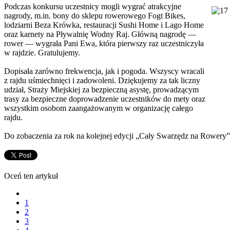
Podczas konkursu uczestnicy mogli wygrać atrakcyjne
nagrody, m.in. bony do sklepu rowerowego Fogt Bikes,
lodziarni Beza Krówka, restauracji Sushi Home i Lago Home
oraz karnety na Pływalnię Wodny Raj. Główną nagrodę —
rower — wygrała Pani Ewa, która pierwszy raz uczestniczyła
w rajdzie. Gratulujemy.
Dopisała zarówno frekwencja, jak i pogoda. Wszyscy wracali
z rajdu uśmiechnięci i zadowoleni. Dziękujemy za tak liczny
udział, Straży Miejskiej za bezpieczną asystę, prowadzącym
trasy za bezpieczne doprowadzenie uczestników do mety oraz
wszystkim osobom zaangażowanym w organizację całego
rajdu.
Do zobaczenia za rok na kolejnej edycji „Cały Swarzędz na Rowery”
Oceń ten artykuł
1
2
3