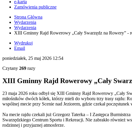
e-karta
Zamówienia publiczne
Strona Główna
Wydarzenia
Wydarzenia
XIII Gminny Rajd Rowerowy „Cały Swarzędz na Rowery” - re
Wydrukuj
Email
poniedziałek, 25 maj 2026 12:54
Czytany
269
razy
XIII Gminny Rajd Rowerowy „Cały Swarzę
23 maja 2026 roku odbył się XIII Gminny Rajd Rowerowy „Cały Sw
miłośników dwóch kółek, którzy mieli do wyboru trzy trasy rajdu: Ro
wspólnej mecie przy Scenie nad Jeziorem, gdzie czekał poczęstunek w
Na mecie rajdu czekali już
Grzegorz Taterka – I
Zastępca Burmistrza
Swarzędzkiego Centrum Sportu i Rekreacji. Nie zabrakło również ws
rodzinnej i przyjaznej atmosferze.