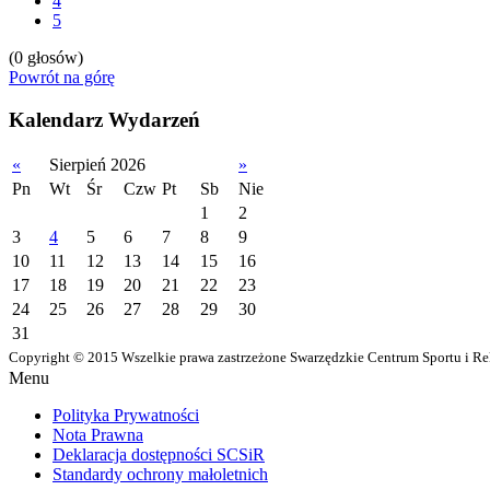
4
5
(0 głosów)
Powrót na górę
Kalendarz Wydarzeń
«
Sierpień 2026
»
Pn
Wt
Śr
Czw
Pt
Sb
Nie
1
2
3
4
5
6
7
8
9
10
11
12
13
14
15
16
17
18
19
20
21
22
23
24
25
26
27
28
29
30
31
Copyright © 2015 Wszelkie prawa zastrzeżone Swarzędzkie Centrum Sportu i Re
Menu
Polityka Prywatności
Nota Prawna
Deklaracja dostępności SCSiR
Standardy ochrony małoletnich