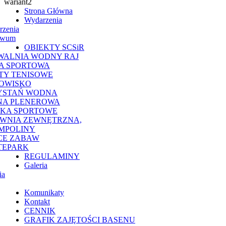
Strona Główna
Wydarzenia
rzenia
iwum
OBIEKTY SCSiR
WALNIA WODNY RAJ
A SPORTOWA
TY TENISOWE
OWISKO
YSTAŃ WODNA
NA PLENEROWA
SKA SPORTOWE
OWNIA ZEWNĘTRZNA,
MPOLINY
CE ZABAW
TEPARK
REGULAMINY
Galeria
ia
Komunikaty
Kontakt
CENNIK
GRAFIK ZAJĘTOŚCI BASENU