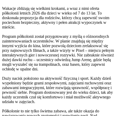
Wakacje zbliżają się wielkimi krokami, a wraz z nimi oferta
półkolonii letnich 2026 dla dzieci w wieku od 7 do 13 lat. To
doskonała propozycja dla rodziców, którzy chcą zapewnić swoim
pociechom bezpieczny, aktywny i pełen atrakcji wypoczynek w
mieście.
Program półkolonii został przygotowany z myślą o różnorodnych
zainteresowaniach uczestników. W planie znajdują się między
innymi wyjścia do kina, które pozwolą dzieciom zrelaksować się
przy najnowszych filmach, a także wizyty w Pixel – miejscu pełnym
interaktywnych gier i nowoczesnej rozrywki. Nie zabraknie również
dużej dawki ruchu – uczestnicy odwiedzą Jump Arenę, gdzie będą
mogli wyszaleć się na trampolinach, oraz basen, który zapewni
ochłodę w upalne dni.
Duży nacisk położono na aktywność fizyczną i sport. Każdy dzień
wypełniony będzie grami zespołowymi, zajęciami ruchowymi oraz
zabawami integracyjnymi, które rozwijają sprawność, współpracę i
pewność siebie. Program dostosowany jest do wieku dzieci, tak aby
każdy uczestnik czuł się komfortowo i miał możliwość aktywnego
udziału w zajęciach.
Półkolonie to nie tylko świetna zabawa, ale także okazja do
nawiązywania nowych znajomości i rozwijania pasji. Nad