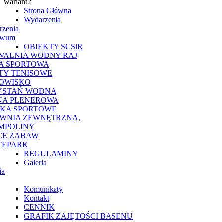
Strona Główna
Wydarzenia
rzenia
iwum
OBIEKTY SCSiR
WALNIA WODNY RAJ
A SPORTOWA
TY TENISOWE
OWISKO
YSTAŃ WODNA
NA PLENEROWA
SKA SPORTOWE
OWNIA ZEWNĘTRZNA,
MPOLINY
CE ZABAW
TEPARK
REGULAMINY
Galeria
ia
Komunikaty
Kontakt
CENNIK
GRAFIK ZAJĘTOŚCI BASENU