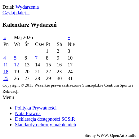
Dział:
Wydarzenia
Czytaj dalej...
Kalendarz Wydarzeń
«
Maj 2026
»
Pn
Wt
Śr
Czw
Pt
Sb
Nie
1
2
3
4
5
6
7
8
9
10
11
12
13
14
15
16
17
18
19
20
21
22
23
24
25
26
27
28
29
30
31
Copyright © 2015 Wszelkie prawa zastrzeżone Swarzędzkie Centrum Sportu i
Rekreacji
Menu
Polityka Prywatności
Nota Prawna
Deklaracja dostępności SCSiR
Standardy ochrony małoletnich
Strony WWW: OpenArt Studio